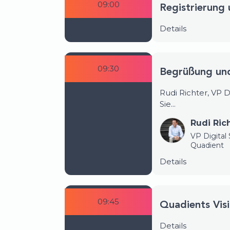
09:00
Registrierung 
Details
09:30
Begrüßung und
Rudi Richter, VP 
Sie...
Rudi Ric
VP Digital
Quadient
Details
09:45
Quadients Visi
Details