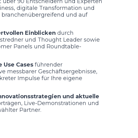
t
über 90 Entscheidern und Experten
ness, digitale Transformation und
 branchenübergreifend und auf
ertvollen Einblicken
durch
stredner und Thought Leader sowie
tomer Panels und Roundtable-
e Use Cases
führender
ve messbarer Geschäftsergebnisse,
kreter Impulse für Ihre eigene
nnovationsstrategien und aktuelle
orträgen, Live-Demonstrationen und
ählter Partner.