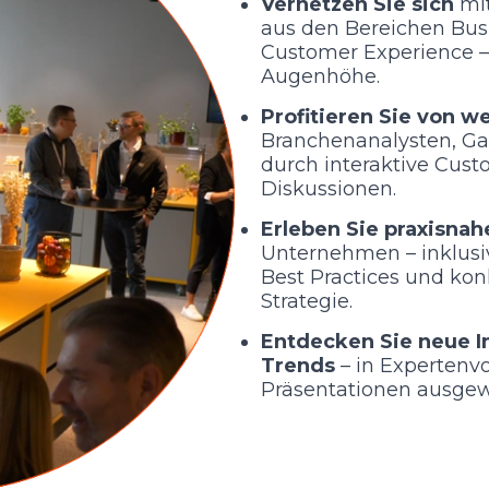
Vernetzen
Sie sich
mi
aus den Bereichen Busi
Customer Experience –
Augenhöhe.
Profitieren Sie von w
Branchenanalysten, Ga
durch interaktive Cus
Diskussionen.
Erleben Sie praxisnah
Unternehmen – inklusi
Best Practices und kon
Strategie.
Entdecken Sie neue I
Trends
– in Expertenv
Präsentationen ausgew